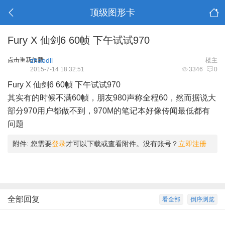
顶级图形卡
Fury X 仙剑6 60帧 下午试试970
点击重新加载
zhaodll
楼主
2015-7-14 18:32:51
3346
0
Fury X 仙剑6 60帧 下午试试970
其实有的时候不满60帧，朋友980声称全程60，然而据说大
部分970用户都做不到，970M的笔记本好像传闻最低都有
问题
附件:
您需要
登录
才可以下载或查看附件。没有账号？
立即注册
全部回复
看全部
倒序浏览