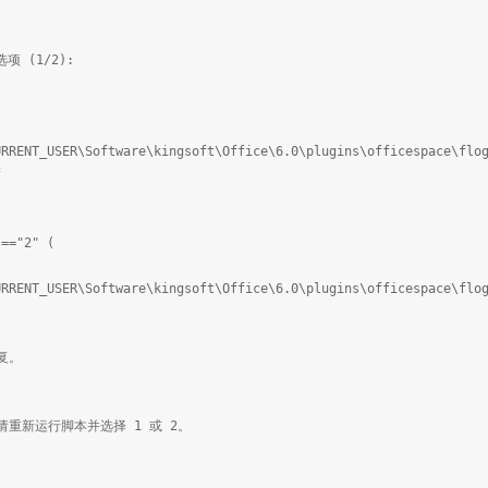
选项 (1/2):
(
NT_USER\Software\kingsoft\Office\6.0\plugins\officespace\flogi
f
。
"=="2" (
NT_USER\Software\kingsoft\Office\6.0\plugins\officespace\flogi
复。
重新运行脚本并选择 1 或 2。