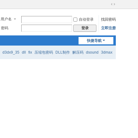
切
换
用户名
自动登录
找回密码
到
宽
密码
立即注册
登录
版
快捷导航
d3dx9_35
dll
fix
压缩包密码
DLL制作
解压码
dsound
3dmax