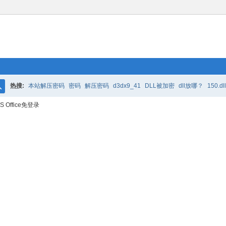
热搜:
本站解压密码
密码
解压密码
d3dx9_41
DLL被加密
dll放哪？
150.dll
搜
 Office免登录
软件解压密码
d3dx9
ali
dll解压密码
packet
zhaodll
索