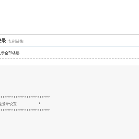
登录
[复制链接]
显示全部楼层
************************
PS免登录设置 *
************************