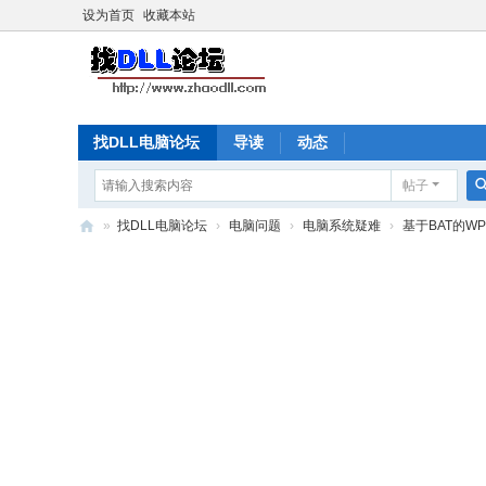
设为首页
收藏本站
找DLL电脑论坛
导读
动态
帖子
»
找DLL电脑论坛
›
电脑问题
›
电脑系统疑难
›
基于BAT的WPS
找
D
L
L
电
脑
论
坛