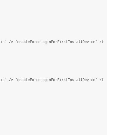
n" /v "enableForceLoginForFirstInstallDevice" /t
n" /v "enableForceLoginForFirstInstallDevice" /t