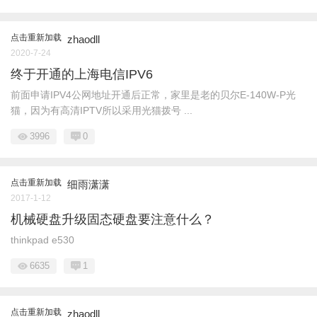
点击重新加载
zhaodll
2020-7-24
终于开通的上海电信IPV6
前面申请IPV4公网地址开通后正常，家里是老的贝尔E-140W-P光
猫，因为有高清IPTV所以采用光猫拨号 ...
3996
0
点击重新加载
细雨潇潇
2017-1-12
机械硬盘升级固态硬盘要注意什么？
thinkpad e530
6635
1
点击重新加载
zhaodll