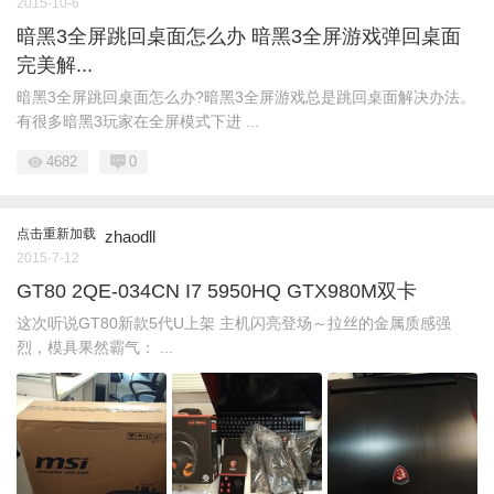
2015-10-6
暗黑3全屏跳回桌面怎么办 暗黑3全屏游戏弹回桌面
完美解...
暗黑3全屏跳回桌面怎么办?暗黑3全屏游戏总是跳回桌面解决办法。
有很多暗黑3玩家在全屏模式下进 ...
4682
0
点击重新加载
zhaodll
2015-7-12
GT80 2QE-034CN I7 5950HQ GTX980M双卡
这次听说GT80新款5代U上架 主机闪亮登场～拉丝的金属质感强
烈，模具果然霸气： ...