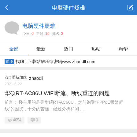
电脑硬件疑难
电脑硬件疑难
今日:
0
主题:
16
排名:
3
全部
最新
热门
热帖
精华
找DLL下载站解压缩密码www.zhaodll.com
置顶
点击重新加载
zhaodll
2021-6-22
华硕RT-AC86U WiFi断流、断线重连的问题
前言： 楼主用的是是华硕RT-AC66U，之前饱受“PPPoE频繁断
线”的困扰，十分的苦恼，经过分析和测 ...
4654
0